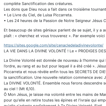
complète Sanctification des créatures.
Les dons que Dieu nous a fait dans ce troisième tournant
• Le Livre du Ciel, de Luisa Piccarreta.
• Les 24 heures de la Passion de Notre Seigneur Jésus Ch
Et beaucoup de sites géniaux parlent de se sujet, il y a
plaît : « cherchez et vous trouverez ». Par exemple voici 
https://sites.google.com/site/cenacledeladivinevolonte/
LA VIE DANS LA DIVINE VOLONTÉ ! Le « PRODIGES DES 
La Divine Volonté est donnée de nouveau à l’homme qui le d
l’ordre, au rang et au but pour lequel il a été créé ». Jésu
Piccarreta et nous révèle enfin tous les SECRETS DE DIEU
la sanctification. Une nouvelle relation commence avec 
La DIVINE VOLONTÉ. Ensemble nous ferons descendre son
au ciel ! (Mt 6,10).
Ô Mon Jésus, je laisse ma volonté entre les mains de M
pour qu'elle en retire toutes les épines et l'ivraie qui em
qu'elle s'adapte parfaitement à Ta Divine Volonté. Fiat!