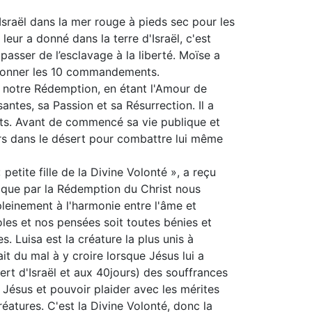
u Israël dans la mer rouge à pieds sec pour les
leur a donné dans la terre d'Israël, c'est
passer de l’esclavage à la liberté. Moïse a
 donner les 10 commandements.
ir notre Rédemption, en étant l'Amour de
antes, sa Passion et sa Résurrection. Il a
nts. Avant de commencé sa vie publique et
rs dans le désert pour combattre lui même
 petite fille de la Divine Volonté », a reçu
r que par la Rédemption du Christ nous
 pleinement à l'harmonie entre l'âme et
oles et nos pensées soit toutes bénies et
. Luisa est la créature la plus unis à
it du mal à y croire lorsque Jésus lui a
ert d'Israël et aux 40jours) des souffrances
Jésus et pouvoir plaider avec les mérites
éatures. C'est la Divine Volonté, donc la