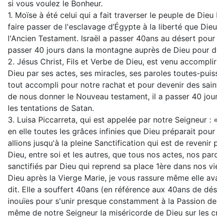
si vous voulez le Bonheur.
1. Moïse à été celui qui a fait traverser le peuple de Die
faire passer de l'esclavage d’Égypte à la liberté que Dieu 
l'Ancien Testament. Israël a passer 40ans au désert pour 
passer 40 jours dans la montagne auprès de Dieu pour
2. Jésus Christ, Fils et Verbe de Dieu, est venu accompl
Dieu par ses actes, ses miracles, ses paroles toutes-puiss
tout accompli pour notre rachat et pour devenir des sai
de nous donner le Nouveau testament, il a passer 40 jou
les tentations de Satan.
3. Luisa Piccarreta, qui est appelée par notre Seigneur : «
en elle toutes les grâces infinies que Dieu préparait pou
allions jusqu'à la pleine Sanctification qui est de revenir
Dieu, entre soi et les autres, que tous nos actes, nos par
sanctifiés par Dieu qui reprend sa place 1ère dans nos vies
Dieu après la Vierge Marie, je vous rassure même elle ava
dit. Elle a souffert 40ans (en référence aux 40ans de dés
inouïes pour s'unir presque constamment à la Passion de 
même de notre Seigneur la miséricorde de Dieu sur les cr