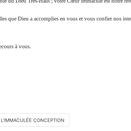
able du Dieu Très-Haut ; votre Cœur immaculé est notre ref
lles que Dieu a accomplies en vous et vous confier nos in
ecours à vous.
 À L’IMMACULÉE CONCEPTION